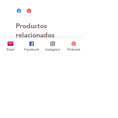
Productos
relacionados
Email
Facebook
Instagram
Pinterest
Tampons clears Définitions
Tampons clears Défin