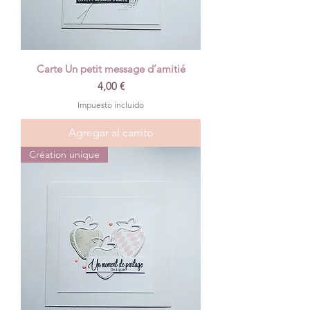
Carte Un petit message d’amitié
Precio
4,00 €
Impuesto incluido
Agregar al carrito
Création unique