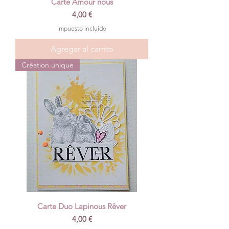
Carte Amour nous
Precio
4,00 €
Impuesto incluido
Agregar al carrito
Création unique
Carte Duo Lapinous Rêver
Precio
4,00 €