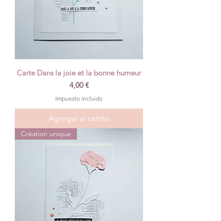
Carte Dans la joie et la bonne humeur
Precio
4,00 €
Impuesto incluido
Agregar al carrito
Création unique