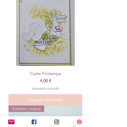
Carte Printemps
Precio
4,00 €
Impuesto incluido
Agregar al carrito
Création unique