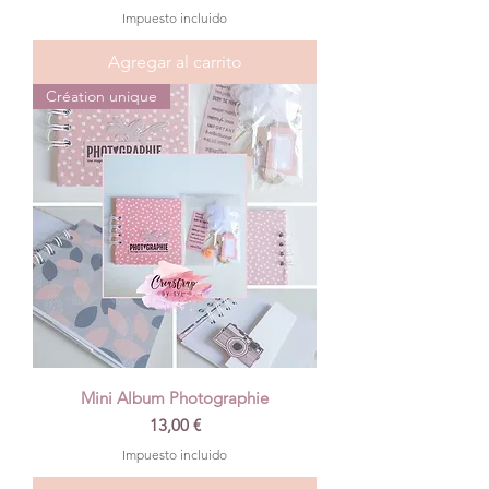
Impuesto incluido
Agregar al carrito
Création unique
Mini Album Photographie
Precio
13,00 €
Impuesto incluido