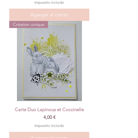
Impuesto incluido
Agregar al carrito
Création unique
Carte Duo Lapinous et Coccinelle
Precio
4,00 €
Impuesto incluido
Agregar al carrito