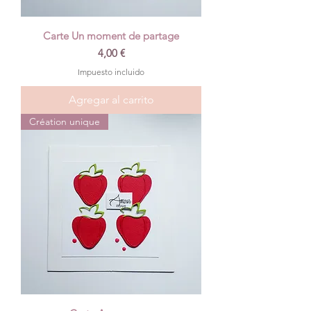
Carte Un moment de partage
Precio
4,00 €
Impuesto incluido
Agregar al carrito
Création unique