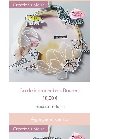
Création unique
Cercle à broder bois Douceur
Precio
10,00 €
Impuesto incluido
Agregar al carrito
Création unique