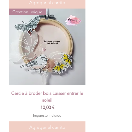
Agregar al carrito
Création unique
Cercle à broder bois Laisser entrer le
soleil
Precio
10,00 €
Impuesto incluido
Agregar al carrito