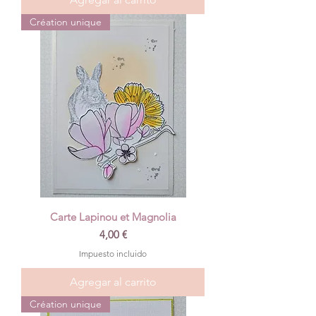
Création unique
Carte Lapinou et Magnolia
Precio
4,00 €
Impuesto incluido
Agregar al carrito
Création unique