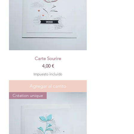
Carte Sourire
Precio
4,00 €
Impuesto incluido
Agregar al carrito
Création unique