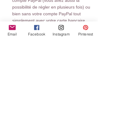
compte PayPal (vous avez aussi la
possibilité de régler en plusieurs fois) ou
bien sans votre compte PayPal tout
simplement avec votre carte bancaire.
Email
Facebook
Instagram
Pinterest
VIREMENT
Dans le cas de ce moyen de paiement
choisi, me demander mon RIB.
Votre commande est en attente, le temps
de recevoir le paiement sur notre compte
bancaire.
Cualquier reproducción o representación total o parcial de
este sitio (textos e imágenes) por cualquier medio, sin la