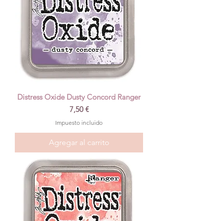
Distress Oxide Dusty Concord Ranger
Precio
7,50 €
Impuesto incluido
Agregar al carrito