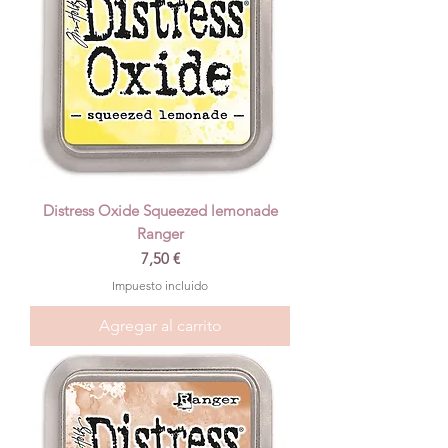
Distress Oxide Squeezed lemonade
Ranger
Precio
7,50 €
Impuesto incluido
Agregar al carrito