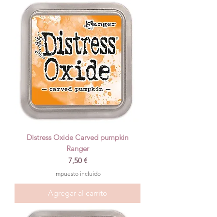
Distress Oxide Carved pumpkin
Ranger
Precio
7,50 €
Impuesto incluido
Agregar al carrito