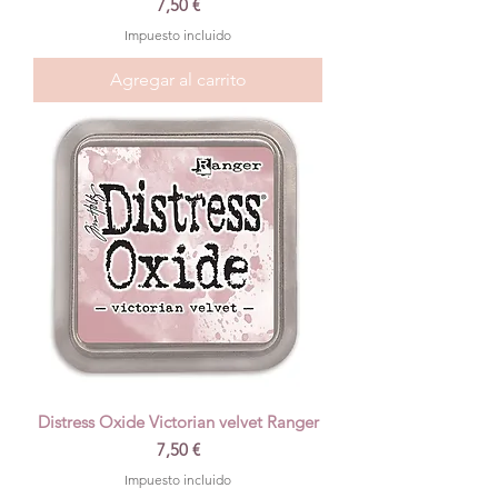
Precio
7,50 €
Impuesto incluido
Agregar al carrito
Distress Oxide Victorian velvet Ranger
Precio
7,50 €
Impuesto incluido