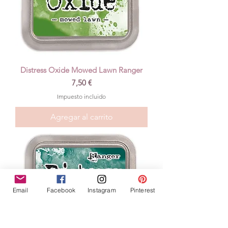
Distress Oxide Mowed Lawn Ranger
Precio
7,50 €
Impuesto incluido
Agregar al carrito
Email
Facebook
Instagram
Pinterest