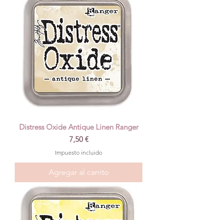
Distress Oxide Antique Linen Ranger
Precio
7,50 €
Impuesto incluido
Agregar al carrito