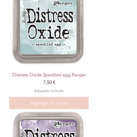
Distress Oxide Speckled egg Ranger
Precio
7,50 €
Impuesto incluido
Agregar al carrito