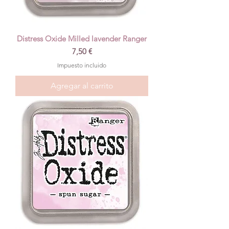
Distress Oxide Milled lavender Ranger
Precio
7,50 €
Impuesto incluido
Agregar al carrito