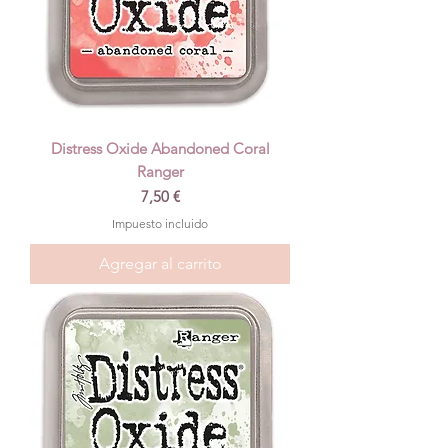
Distress Oxide Abandoned Coral
Ranger
Precio
7,50 €
Impuesto incluido
Agregar al carrito