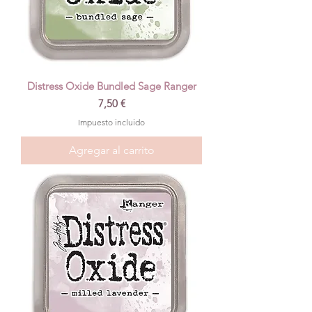
Distress Oxide Bundled Sage Ranger
Precio
7,50 €
Impuesto incluido
Agregar al carrito