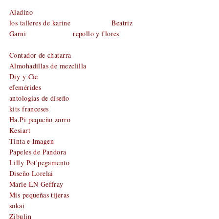
Aladino
los talleres de karine
Beatriz
Garni
repollo y flores
Contador de chatarra
Almohadillas de mezclilla
Diy y Cie
efemérides
antologías de diseño
kits franceses
Ha.Pi pequeño zorro
Kesiart
Tinta
e
Imagen
Papeles de Pandora
Lilly Pot'pegamento
Diseño Lorelai
Marie LN Geffray
Mis pequeñas tijeras
sokai
Zibulin