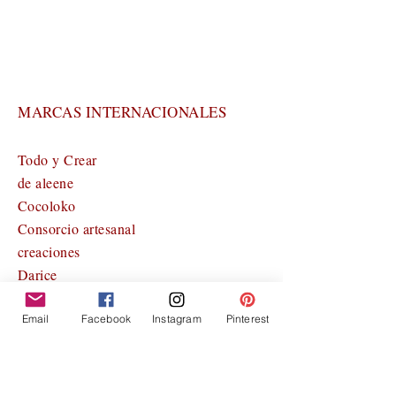
MARCAS INTERNACIONALES
Todo y Crear
de aleene
Cocoloko
Consorcio artesanal
creaciones
Darice
EkHerramientas
Prensa de gel
Email
Facebook
Instagram
Pinterest
Kaisercraft
modascrap
Diseño Papernova