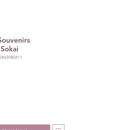
Souvenirs
 Sokai
60403980411