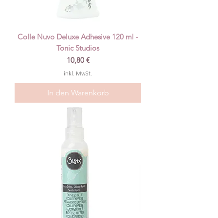
Colle Nuvo Deluxe Adhesive 120 ml -
Tonic Studios
Preis
10,80 €
inkl. MwSt.
In den Warenkorb