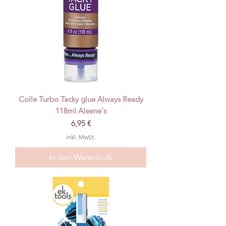
Colle Turbo Tacky glue Always Ready
118ml Aleene's
Preis
6,95 €
inkl. MwSt.
In den Warenkorb