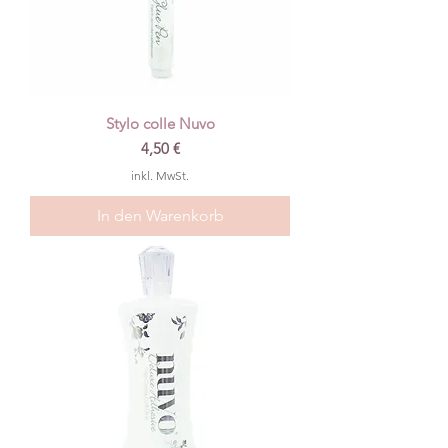
Stylo colle Nuvo
Preis
4,50 €
inkl. MwSt.
In den Warenkorb