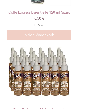
Colle Express Essentielle 120 ml Sizzix
Preis
8,50 €
inkl. MwSt.
In den Warenkorb