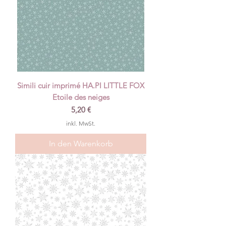
Simili cuir imprimé HA.PI LITTLE FOX
Etoile des neiges
Preis
5,20 €
inkl. MwSt.
In den Warenkorb