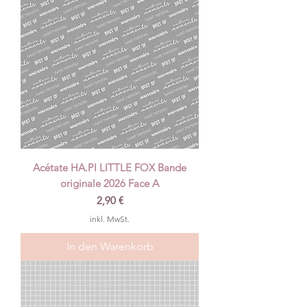
Acétate HA.PI LITTLE FOX Bande
originale 2026 Face A
Preis
2,90 €
inkl. MwSt.
In den Warenkorb