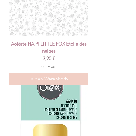
Acétate HA.PI LITTLE FOX Etoile des
neiges
Preis
3,20 €
inkl. MwSt.
In den Warenkorb