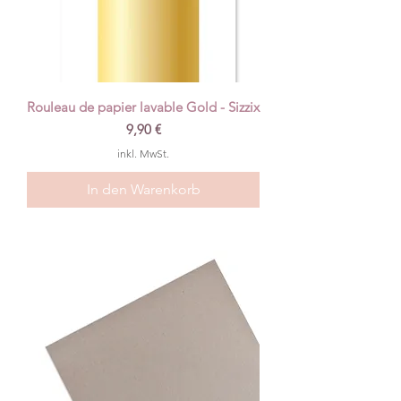
Rouleau de papier lavable Gold - Sizzix
Preis
9,90 €
inkl. MwSt.
In den Warenkorb