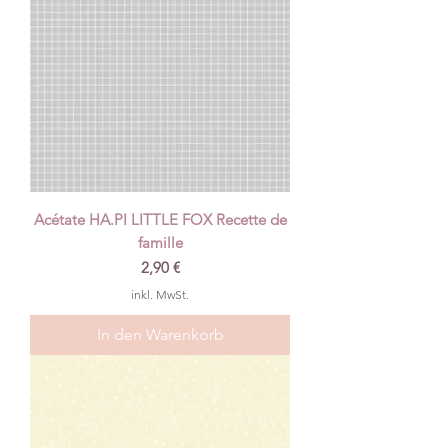
Acétate HA.PI LITTLE FOX Recette de
famille
Preis
2,90 €
inkl. MwSt.
In den Warenkorb