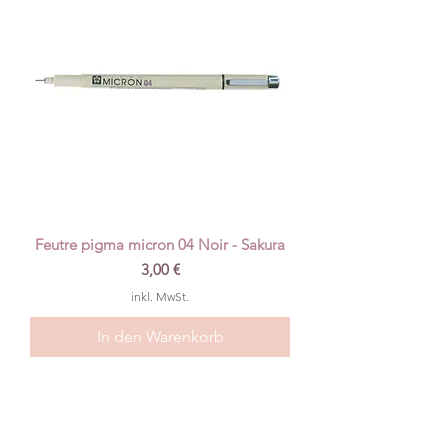
Feutre pigma micron 04 Noir - Sakura
Preis
3,00 €
inkl. MwSt.
In den Warenkorb