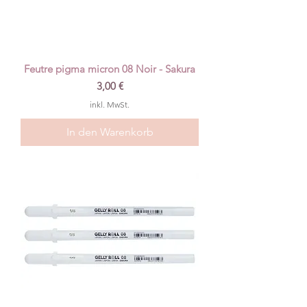
Feutre pigma micron 08 Noir - Sakura
Preis
3,00 €
inkl. MwSt.
In den Warenkorb