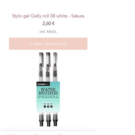
Stylo gel Gelly roll 08 white - Sakura
Preis
2,60 €
inkl. MwSt.
In den Warenkorb