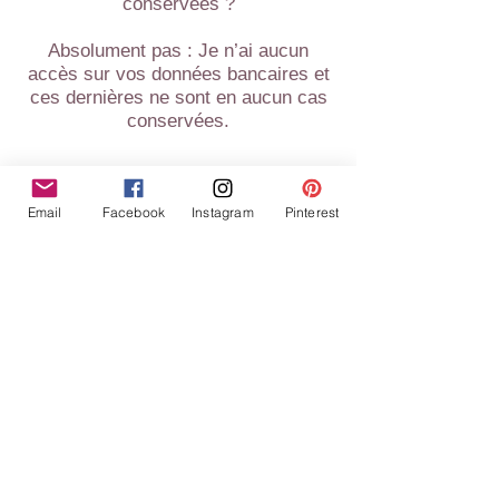
conservées ?
Absolument pas : Je n’ai aucun
accès sur vos données bancaires et
ces dernières ne sont en aucun cas
conservées.
Email
Facebook
Instagram
Pinterest
UNE QUESTION SUR LA LIVRAISON ?
Quelle plateforme de livraison assure
les envois ?
Le service de livraison est assuré
par la Poste pour les lettres en suivi
et colissimo ou en relais, et
Shop2shop service de Chronopost en
relais.
Plus d’infos ici