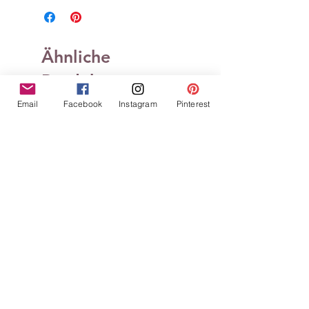
Ähnliche
Produkte
Email
Facebook
Instagram
Pinterest
Tampons clears Définitions
Tampons clears Défin