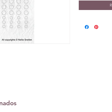
R
onados