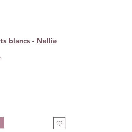
s blancs - Nellie
4