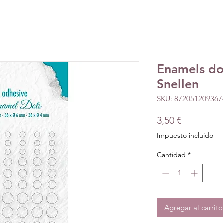
Enamels dot
Snellen
SKU: 872051209367
Precio
3,50 €
Impuesto incluido
Cantidad
*
Agregar al carrito