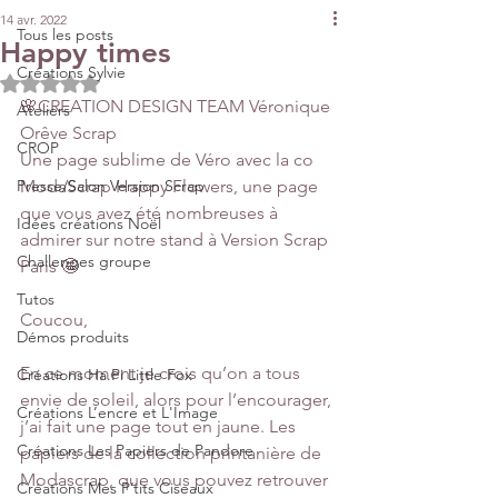
14 avr. 2022
Tous les posts
Happy times
Créations Sylvie
Noté NaN étoiles sur 5.
🌸CREATION DESIGN TEAM Véronique 
Ateliers
Orêve Scrap 
CROP
Une page sublime de Véro avec la co 
Presse/Salon Version Scrap
ModaScrap Happy Flowers, une page 
que vous avez été nombreuses à 
Idées créations Noël
admirer sur notre stand à Version Scrap 
Challenges groupe
Paris 🤩
Tutos
Coucou,
Démos produits
En ce moment je crois qu’on a tous 
Créations Ha.Pi Little Fox
envie de soleil, alors pour l’encourager, 
Créations L’encre et L'Image
j’ai fait une page tout en jaune. Les 
Créations Les Papiers de Pandore
papiers de la collection printanière de 
Modascrap, que vous pouvez retrouver 
Créations Mes P’tits Ciseaux