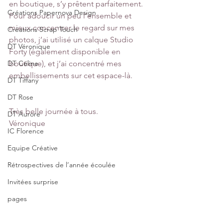
en boutique, s’y prêtent parfaitement. 
Créations Papernova Design
Pour adoucir un peu l’ensemble et 
mieux concentrer le regard sur mes 
Créations Scrap'Touch
photos, j’ai utilisé un calque Studio 
DT Véronique
Forty (également disponible en 
DT Céline
boutique), et j’ai concentré mes 
embellissements sur cet espace-là.
DT Tiffany
DT Rose
Très belle journée à tous.
DT Aurore
Véronique
IC Florence
Equipe Créative
Rétrospectives de l’année écoulée
Invitées surprise
pages