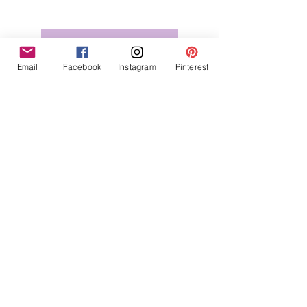
Je veux voir la boutique
Email
Facebook
Instagram
Pinterest
Suivez-nous sur Facebook
https://www.facebook.com/creascrapby
syl
Le groupe des challenges
https://www.facebook.com/groups/cre
ascrapbysyl
https://www.creascrapbysyl.com/groups
Suivez-nous sur Instagram
https://www.instagram.com/creascrapb
ysyl/