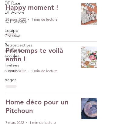
DT Rose
Happy moment !
DT Aurore
28 mars 2022
1 min de lecture
IC Florence
Equipe
Créative
Rétrospectives
Printemps te voilà
de l’année
écoulée
enfin !
Invitées
surprise
21 mars 2022
2 min de lecture
pages
Home déco pour un
Pitchoun
7 mars 2022
1 min de lecture