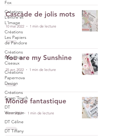
Fox
Créations
Cascade de jolis mots
L’encre et
L'Image
10 mai 2022
1 min de lecture
Créations
Les Papiers
de Pandore
Créations
You are my Sunshine
Mes P’tits
Ciseaux
25 avr. 2022
1 min de lecture
Créations
Papernova
Design
Créations
Scrap'Touch
Monde fantastique
DT
Véronique
8 avr. 2022
1 min de lecture
DT Céline
DT Tiffany