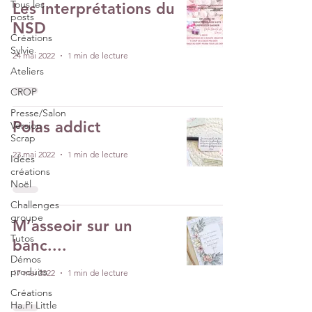
Tous les
Les interprétations du
posts
NSD
Créations
Sylvie
24 mai 2022
1 min de lecture
Ateliers
CROP
Presse/Salon
Polas addict
Version
Scrap
23 mai 2022
1 min de lecture
Idées
créations
Noël
Challenges
groupe
M’asseoir sur un
Tutos
banc....
Démos
produits
17 mai 2022
1 min de lecture
Créations
Ha.Pi Little