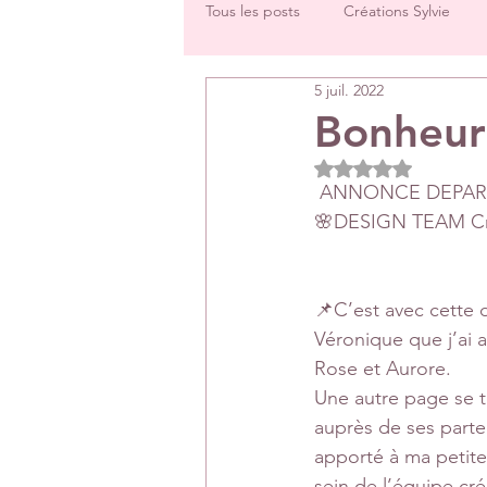
Tous les posts
Créations Sylvie
5 juil. 2022
Challenges groupe
Tutos
Bonheur
Noté NaN étoiles 
Créations Les Papiers de Pandore
 ANNONCE DEPAR
🌸DESIGN TEAM Cr
DT Véronique
DT Céline
📌C’est avec cette 
Véronique que j’ai a
Rétrospectives de l’année écoulée
Rose et Aurore.
Une autre page se t
auprès de ses parten
apporté à ma petite
sein de l’équipe c