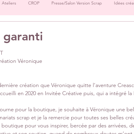
Ateliers
CROP
Presse/Salon Version Scrap
Idées créa
Démos produits
Créations Ha.Pi Little Fox
Créations L’en
 garanti
sur 5.
Créations Mes P’tits Ciseaux
Créations Papernova Design
T
éation Véronique
DT Tiffany
DT Rose
DT Aurore
IC Florence
Equ
dernière création que Véronique quitte l’aventure Creascr
ccueilli en 2020 en Invitée Créative puis, qui a intégré l
Invitées surprise
pages
ourne pour la boutique, je souhaite à Véronique une bel
ariats scrap et je la remercie pour toutes ses belles créa
 boutique pour vous inspirer, bercée par des arrivées, de
réative et son soutien, quand de nombreux doutes m’on