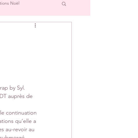
tions Noël
cre et L'Image
Créations Scrap'Touch
ipe Créative
ap by Syl. 
a DT auprès de 
le continuation 
tions qu’elle a 
s au-revoir au 
t submergé.