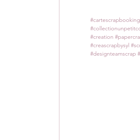
#cartescrapbooking
#collectionunpetitc
#creation
#papercra
#creascrapbysyl
#sc
#designteamscrap