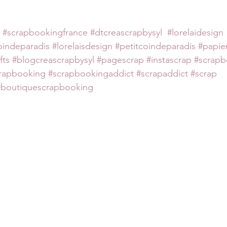
#scrapbookingfrance
#dtcreascrapbysyl
#lorelaidesign
oindeparadis
#lorelaisdesign
#petitcoindeparadis
#papie
fts
#blogcreascrapbysyl
#pagescrap
#instascrap
#scrapb
rapbooking
#scrapbookingaddict
#scrapaddict
#scrap
#boutiquescrapbooking