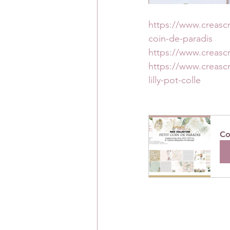
https://www.creasc
coin-de-paradis
https://www.creasc
https://www.creas
lilly-pot-colle
Co
A