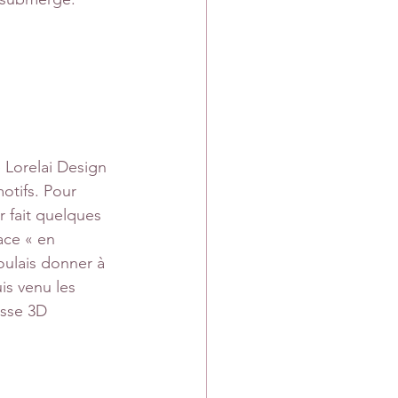
e Lorelai Design 
otifs. Pour 
r fait quelques 
ace « en 
ulais donner à 
is venu les 
usse 3D