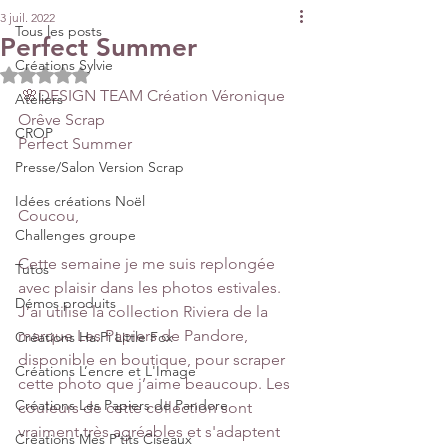
3 juil. 2022
Tous les posts
Perfect Summer
Créations Sylvie
Noté NaN étoiles sur 5.
 🌸DESIGN TEAM Création Véronique 
Ateliers
Orêve Scrap 
CROP
Perfect Summer
Presse/Salon Version Scrap
Idées créations Noël
Coucou,
Challenges groupe
Cette semaine je me suis replongée 
Tutos
avec plaisir dans les photos estivales. 
Démos produits
J’ai utilisé la collection Riviera de la 
marque Les Papiers de Pandore, 
Créations Ha.Pi Little Fox
disponible en boutique, pour scraper 
Créations L’encre et L'Image
cette photo que j’aime beaucoup. Les 
Créations Les Papiers de Pandore
couleurs de cette collection sont 
vraiment très agréables et s'adaptent 
Créations Mes P’tits Ciseaux