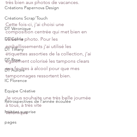
très bien aux photos de vacances.
Créations Papernova Design
Créations Scrap'Touch
Cette fois-ci, j’ai choisi une 
DT Véronique
composition centrée qui met bien en 
DT Céline
valeur la photo. Pour les 
embellissements j’ai utilisé les 
DT Tiffany
étiquettes assorties de la collection, j’ai 
DT Rose
également colorisé les tampons clears 
aux feutres à alcool pour que mes 
DT Aurore
tamponnages ressortent bien.
IC Florence
Equipe Créative
Je vous souhaite une très belle journée 
Rétrospectives de l’année écoulée
à tous, à très vite
Invitées surprise
Véronique
pages