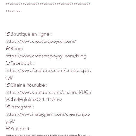
****************************************
*******
🌸Boutique en ligne : 
https://www.creascrapbysyl.com/
🌸Blog : 
https://www.creascrapbysyl.com/blog
🌸Facebook : 
https://www.facebook.com/creascrapby
syl/
🌸Chaîne Youtube :  
https://www.youtube.com/channel/UCn
VObt4Eglu5o3O-1J11Aow
🌸Instagram : 
https://www.instagram.com/creascrapb
ysyl/
🌸Pinterest : 
https://www.pinterest.fr/creascrapbysyl/