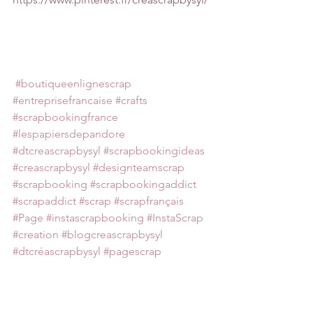
#boutiqueenlignescrap
#entreprisefrancaise
#crafts
#scrapbookingfrance
#lespapiersdepandore
#dtcreascrapbysyl
#scrapbookingideas
#creascrapbysyl
#designteamscrap
#scrapbooking
#scrapbookingaddict
#scrapaddict
#scrap
#scrapfrançais
#Page
#instascrapbooking
#InstaScrap
#creation
#blogcreascrapbysyl
#dtcréascrapbysyl
#pagescrap