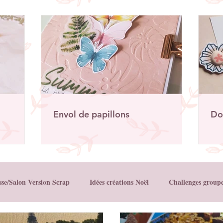
Envol de papillons
Do
sse/Salon Version Scrap
Idées créations Noël
Challenges group
Créations Les Papiers de Pandore
Créations Mes P’tits Ciseaux