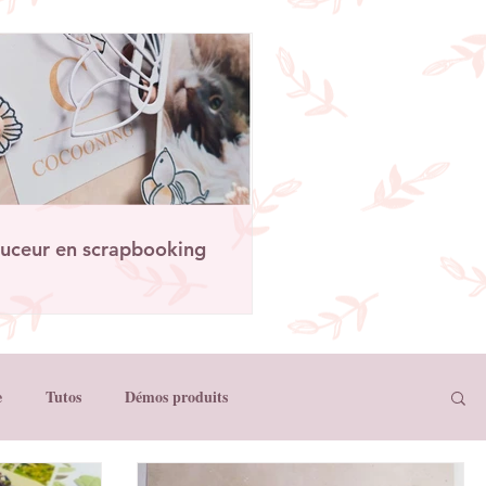
uceur en scrapbooking
e
Tutos
Démos produits
Créations Papernova Design
Créations Scrap'Touch