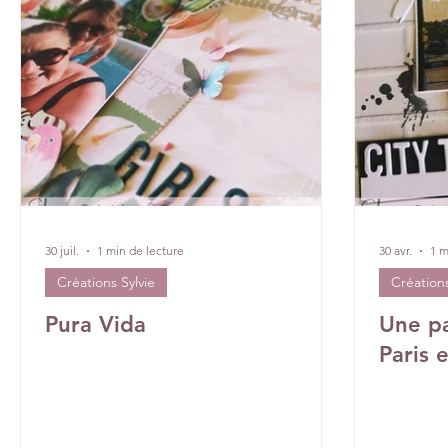
DT Véronique
DT Céline
DT Tiffany
DT Rose
30 juil.
1 min de lecture
30 avr.
1 m
Créations Sylvie
Créations
Pura Vida
Une pa
Paris 