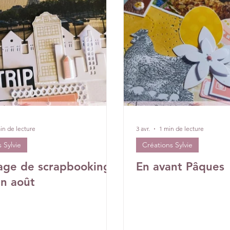
DT Aurore
IC Florence
Equipe Créative
Rétrospectiv
in de lecture
3 avr.
1 min de lecture
 Sylvie
Créations Sylvie
ge de scrapbooking :
En avant Pâques
en août