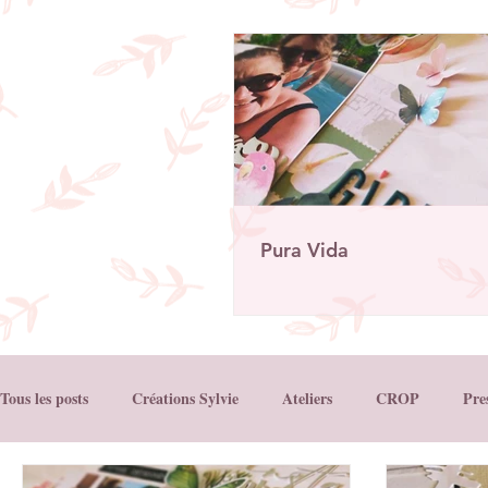
Pura Vida
Tous les posts
Créations Sylvie
Ateliers
CROP
Pre
Créations Ha.Pi Little Fox
Créations L’encre et L'Image