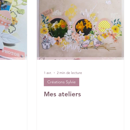
es de l’année écoulée
Invitées surprise
pages
1 avr.
2 min de lecture
Créations Sylvie
Mes ateliers