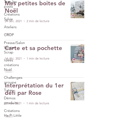
Tous les
Mes petites boites de
posts
Noël
Créations
Sylvie
24 déc. 2021
2 min de lecture
Ateliers
CROP
Presse/Salon
Carte et sa pochette
Version
Scrap
14 déc. 2021
1 min de lecture
Idées
créations
Noël
Challenges
groupe
Interprétation du 1er
Tutos
défi par Rose
Démos
produits
22 nov. 2021
1 min de lecture
Créations
Ha.Pi Little