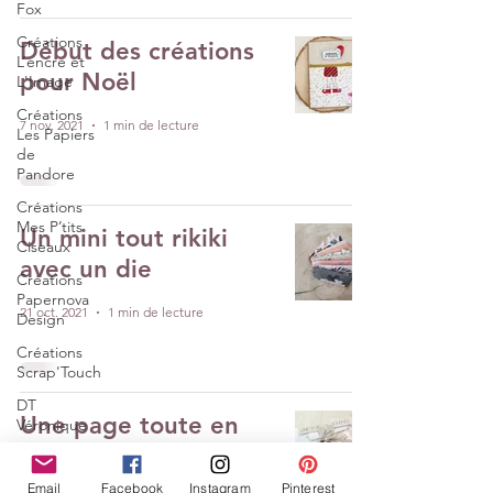
Fox
Créations
Début des créations
L’encre et
pour Noël
L'Image
Créations
7 nov. 2021
1 min de lecture
Les Papiers
de
Pandore
Créations
Mes P’tits
Un mini tout rikiki
Ciseaux
avec un die
Créations
Papernova
21 oct. 2021
1 min de lecture
Design
Créations
Scrap'Touch
DT
Une page toute en
Véronique
douceur
DT Céline
Email
Facebook
Instagram
Pinterest
DT Tiffany