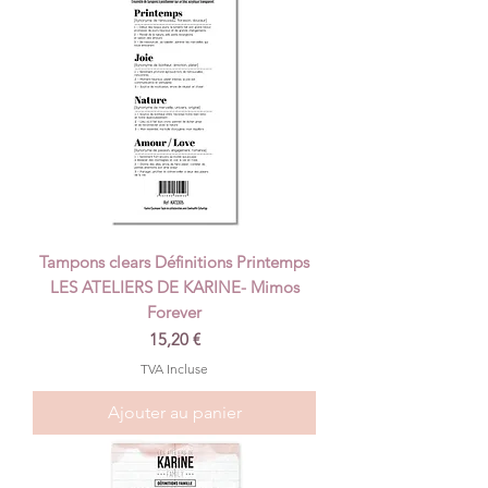
Tampons clears Définitions Printemps
LES ATELIERS DE KARINE- Mimos
Forever
Prix
15,20 €
TVA Incluse
Ajouter au panier