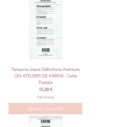
Tampons clears Définitions Aventure
LES ATELIERS DE KARINE- Carte
Postale
Prix
15,20 €
TVA Incluse
Ajouter au panier