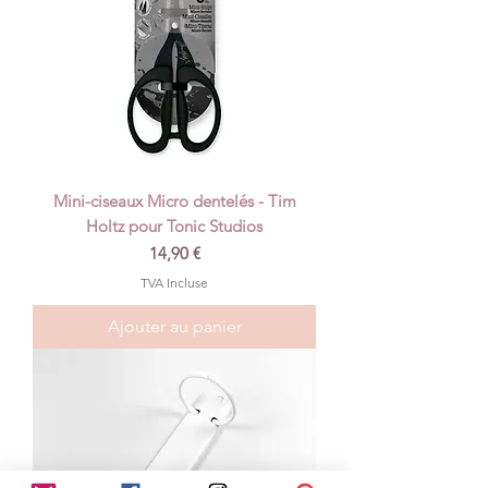
Mini-ciseaux Micro dentelés - Tim
Holtz pour Tonic Studios
Prix
14,90 €
TVA Incluse
Ajouter au panier