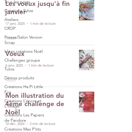
Tous les posts
Les voeux jusqu'à fin
Créations Sylvie
janvier
Ateliers
17 janv. 2025
1 min de lecture
CROP
Presse/Salon Version
Scrap
Idées créations Noël
Voeux
Challenges groupe
6 janv. 2025
1 min de lecture
Tutos
Démos produits
Créations Ha.Pi Little
Fox
Mon illustration du
Créations L’encre et
4ème challenge de
L'Image
Noël
Créations Les Papiers
de Pandore
10 déc. 2024
2 min de lecture
Créations Mes P’tits