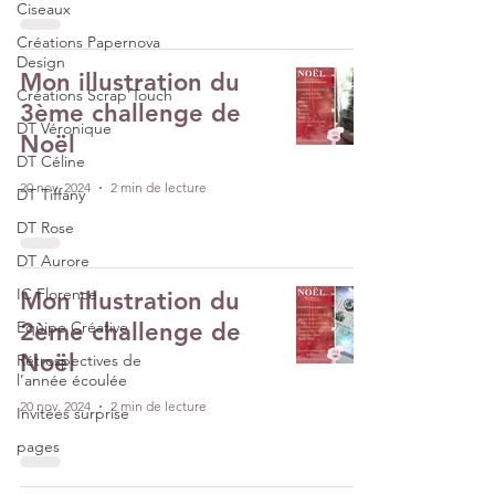
Ciseaux
Créations Papernova
Design
Mon illustration du
Créations Scrap'Touch
3ème challenge de
DT Véronique
Noël
DT Céline
20 nov. 2024
2 min de lecture
DT Tiffany
DT Rose
DT Aurore
IC Florence
Mon illustration du
Equipe Créative
2ème challenge de
Noël
Rétrospectives de
l’année écoulée
20 nov. 2024
2 min de lecture
Invitées surprise
pages