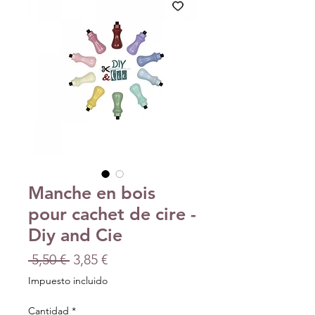
Manche en bois
pour cachet de cire -
Diy and Cie
Precio
Precio
 5,50 € 
3,85 €
de
Impuesto incluido
oferta
Cantidad
*