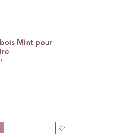
bois Mint pour
ire
0
ecio
e
erta