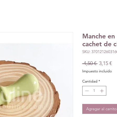
Manche en 
cachet de c
SKU: 370121260316
Precio
Pr
 4,50 € 
3,15 €
d
Impuesto incluido
of
Cantidad
*
Agregar al carrito