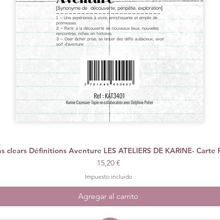
 clears Définitions Aventure LES ATELIERS DE KARINE- Carte 
Vista rápida
Precio
15,20 €
Impuesto incluido
Agregar al carrito