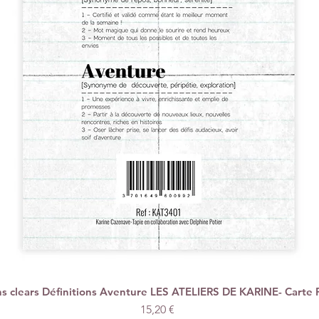
 clears Définitions Aventure LES ATELIERS DE KARINE- Carte 
Vista rápida
Precio
15,20 €