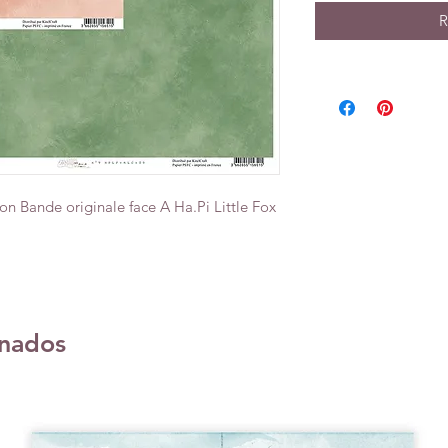
R
ion Bande originale face A Ha.Pi Little Fox
onados