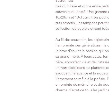
Secret" est
née d'un rêve et d'une envie par
souvenirs du passé. Une gamme d
10x20cm et 10x15cm, trois pochoi
cuts assortis. Les tampons peuve
collection de papiers et sont idéa
Au fil des souvenirs, les objets 
l’empreinte des générations : le c
le broc d’eau et la bassine qui on
sa grand-mère. À leurs côtés, les 
père, apportent vie et délicatess
immortalisés dans les planches d
évoquent l’élégance et la rigueur 
l’ornement se mêle à la poésie. 
empreinte de mémoire et de douce
charme discret de tous les jardins