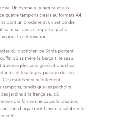
tagée. Un hymne à la nature et aux
e quatre tampons clears au formats A4,
rs dont un broderie et un set de die
nt se mixer avec n'importe quelle
ux pour la colorisation.
simples du quotidien de Sonia portent
ouffin où sa mère la berçait, le seau,
t traversé plusieurs générations chez
plantes et feuillages, passion de son
e. Ces motifs sont subtilement
e tampons, tandis que les pochoirs
des jardins à la française, où
L’ensemble forme une capsule créative,
ur, où chaque motif invite à célébrer le
 secrets.