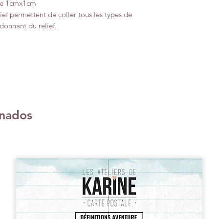
 de 1cmx1cm
ief permettent de coller tous les types de
donnant du relief.
onados