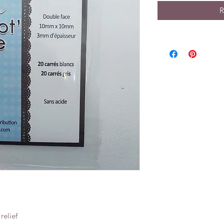
R
relief