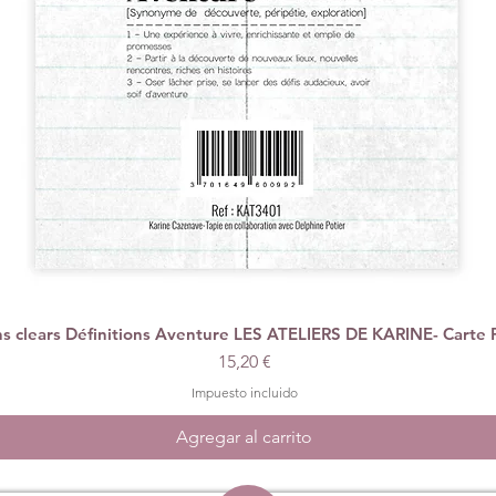
 clears Définitions Aventure LES ATELIERS DE KARINE- Carte 
Vista rápida
Precio
15,20 €
Impuesto incluido
Agregar al carrito