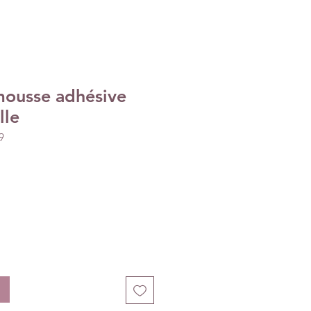
mousse adhésive
lle
9