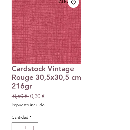
Cardstock Vintage
Rouge 30,5x30,5 cm
216gr
Precio
Precio
 0,60 € 
0,30 €
de
Impuesto incluido
oferta
Cantidad
*