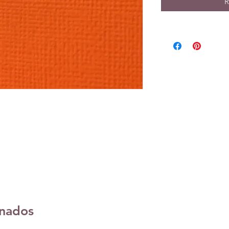
R
onados