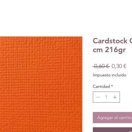
Cardstock 
cm 216gr
Precio
Pr
 0,60 € 
0,30 €
d
Impuesto incluido
of
Cantidad
*
Agregar al carrito