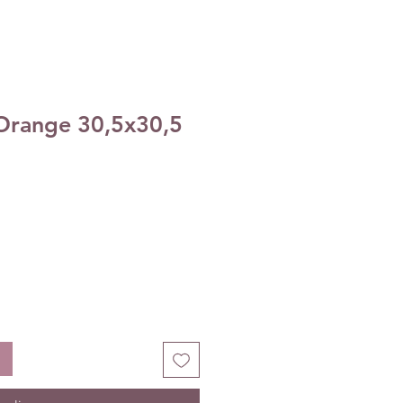
Orange 30,5x30,5
ecio
e
erta