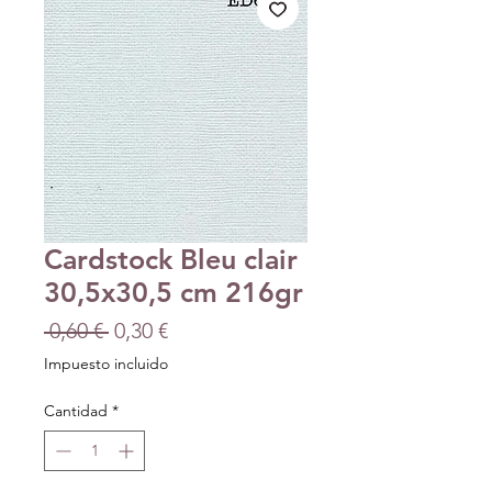
Cardstock Bleu clair
30,5x30,5 cm 216gr
Precio
Precio
 0,60 € 
0,30 €
de
Impuesto incluido
oferta
Cantidad
*