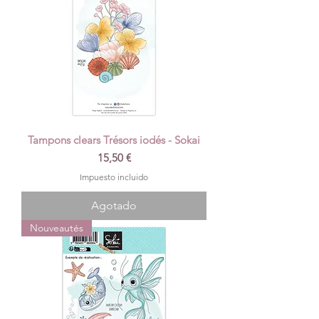
Tampons clears Trésors iodés - Sokai
Precio
15,50 €
Impuesto incluido
Agotado
Nouveautés