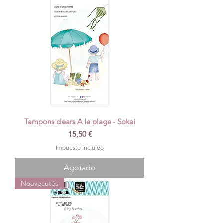
Tampons clears A la plage - Sokai
Precio
15,50 €
Impuesto incluido
Agotado
Nouveautés