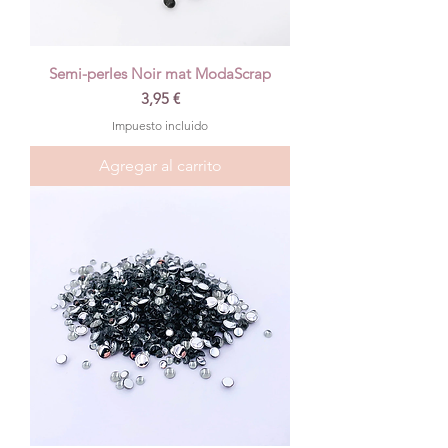
Semi-perles Noir mat ModaScrap
Precio
3,95 €
Impuesto incluido
Agregar al carrito