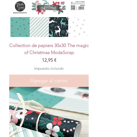
Collection de papiers 30x30 The magic
of Christmas ModaScrap
Precio
12,95 €
Impuesto incluido
Agregar al carrito