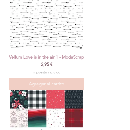
Vellum Love is in the air 1 - ModaScrap
Precio
2,95 €
Impuesto incluido
Agregar al carrito