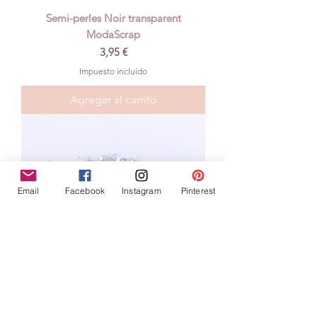
Semi-perles Noir transparent
ModaScrap
Precio
3,95 €
Impuesto incluido
Agregar al carrito
Email
Facebook
Instagram
Pinterest