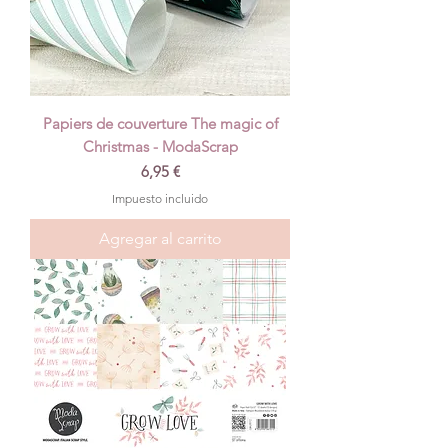
Papiers de couverture The magic of
Christmas - ModaScrap
Precio
6,95 €
Impuesto incluido
Agregar al carrito