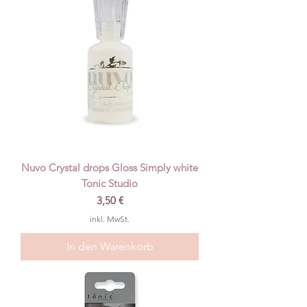
Nuvo Crystal drops Gloss Simply white
Tonic Studio
Preis
3,50 €
inkl. MwSt.
In den Warenkorb