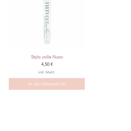
Stylo colle Nuvo
Preis
4,50 €
inkl. MwSt.
In den Warenkorb