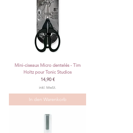
Mini-ciseaux Micro dentelés - Tim
Holtz pour Tonic Studios
Preis
14,90 €
inkl. MwSt.
In den Warenkorb