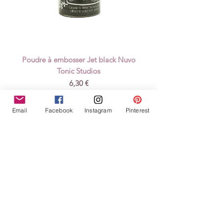
Poudre à embosser Jet black Nuvo
Tonic Studios
Preis
6,30 €
inkl. MwSt.
Email
Facebook
Instagram
Pinterest
In den Warenkorb