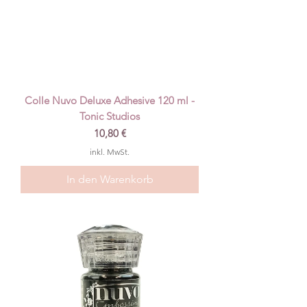
Colle Nuvo Deluxe Adhesive 120 ml -
Tonic Studios
Preis
10,80 €
inkl. MwSt.
In den Warenkorb