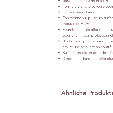
bouteille de 120 ml (4 fl oz)
Formule blanche soyeuse sèche 
Colle à base d'eau
Fonctionne sur plusieurs surfac
mousse et MDF
Fournit un faible effet de pli su
pour une finition professionnel
Bouteille ergonomique qui tie
assure une application contrô
Buse de précision pour des déta
Disponible dans une taille plus 
Ähnliche Produkt