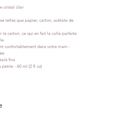
cristal clair
es telles que papier, carton, acétate de
r le carton, ce qui en fait la colle parfaite
le
nt confortablement dans votre main -
lée
ils fins
petite - 60 ml (2 fl oz)
e