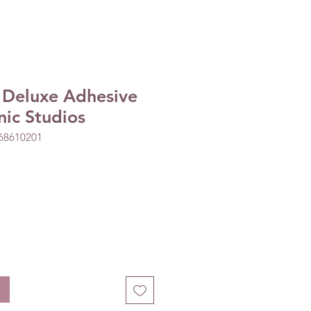
 Deluxe Adhesive
nic Studios
168610201