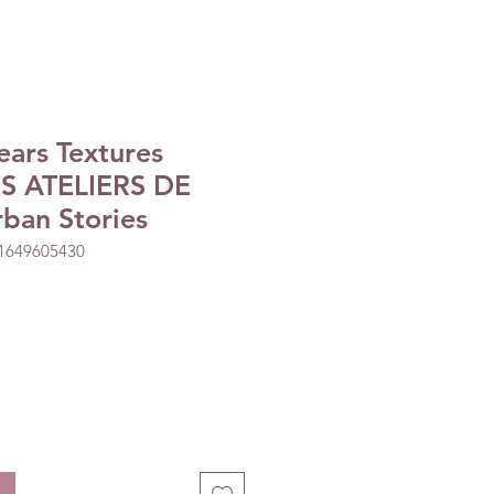
ears Textures
ES ATELIERS DE
ban Stories
01649605430