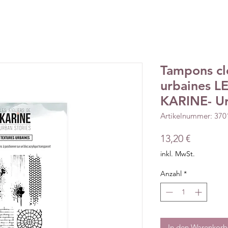
Tampons cl
urbaines L
KARINE- Ur
Artikelnummer: 37
Preis
13,20 €
inkl. MwSt.
Anzahl
*
In den Warenkorb