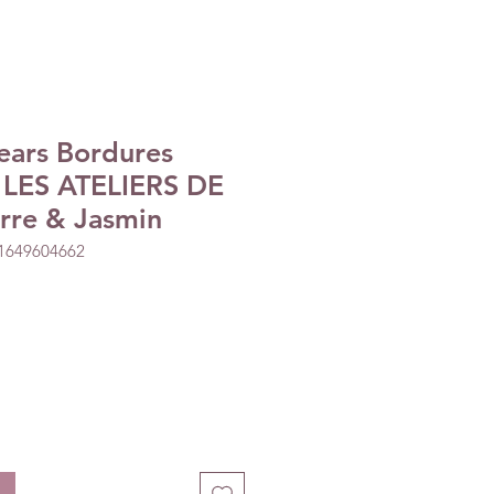
ears Bordures
- LES ATELIERS DE
rre & Jasmin
01649604662