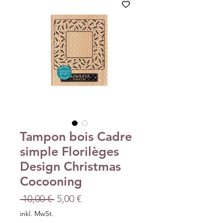
Tampon bois Cadre
simple Florilèges
Design Christmas
Cocooning
Standardpreis
Sale-
 10,00 € 
5,00 €
Preis
inkl. MwSt.