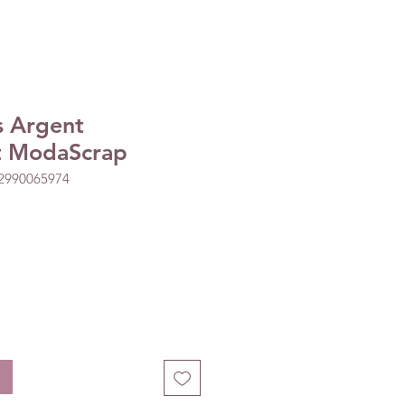
s Argent
t ModaScrap
52990065974