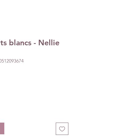
s blancs - Nellie
20512093674