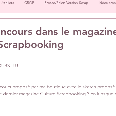
Ateliers
CROP
Presse/Salon Version Scrap
Idées créa
Démos produits
Créations Ha.Pi Little Fox
Créations L’en
ncours dans le magazin
 Scrapbooking
Créations Mes P’tits Ciseaux
Créations Papernova Design
sur 5.
DT Tiffany
DT Rose
DT Aurore
IC Florence
Equ
RS !!!!
Invitées surprise
pages
ncours proposé par ma boutique avec le sketch proposé
e dernier magazine Culture Scrapbooking ? En kiosque d