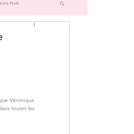
tions Noël
cre et L'Image
e
Créations Scrap'Touch
ipe Créative
 par Véronique 
ans toutes les 