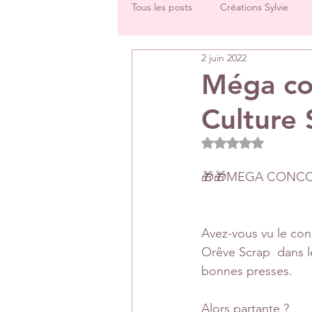
Tous les posts
Créations Sylvie
2 juin 2022
Challenges groupe
Tutos
Méga co
Culture
Créations Les Papiers de Pandore
Noté NaN étoiles 
DT Véronique
DT Céline
🎁🎁MEGA CONCOU
Rétrospectives de l’année écoulée
Avez-vous vu le co
Orêve Scrap  dans l
bonnes presses.
Alors partante ?