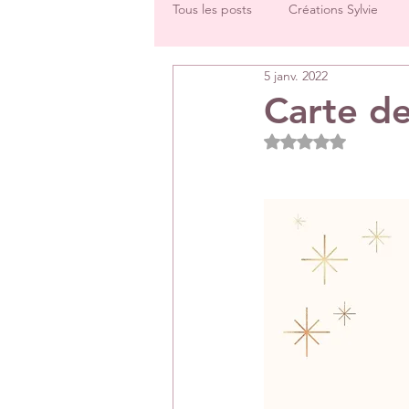
Tous les posts
Créations Sylvie
5 janv. 2022
Challenges groupe
Tutos
Carte d
Noté NaN étoiles 
Créations Les Papiers de Pandore
DT Véronique
DT Céline
Rétrospectives de l’année écoulée