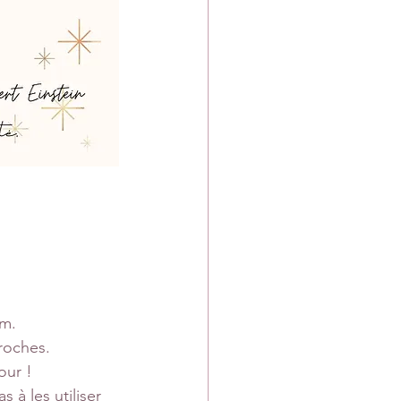
am.
roches.
our !
 à les utiliser 