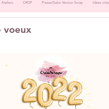
Ateliers
CROP
Presse/Salon Version Scrap
Idées créa
Démos produits
Créations Ha.Pi Little Fox
Créations L’en
e voeux
sur 5.
Créations Mes P’tits Ciseaux
Créations Papernova Design
DT Tiffany
DT Rose
DT Aurore
IC Florence
Equ
Invitées surprise
pages