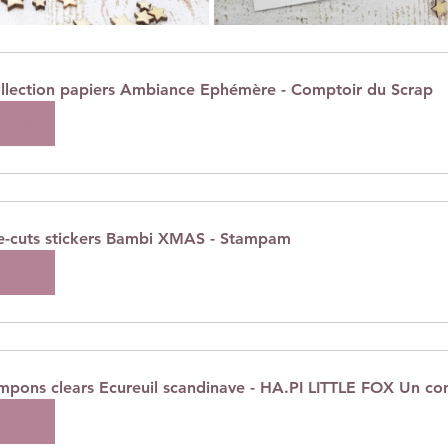
llection papiers Ambiance Ephémère - Comptoir du Scrap
cheter
e-cuts stickers Bambi XMAS - Stampam
cheter
mpons clears Ecureuil scandinave - HA.PI LITTLE FOX Un co
cheter