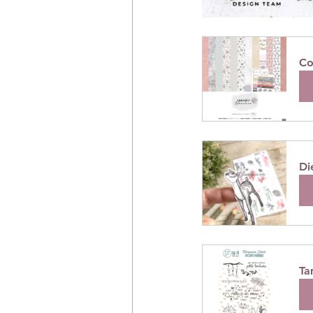
Co
A
Di
A
Ta
A