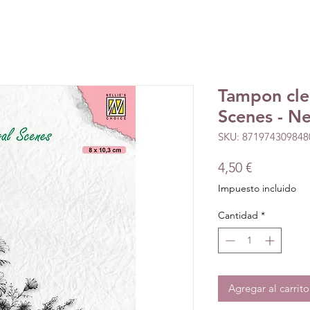
Tampon clea
Scenes - Ne
SKU: 871974309848
Precio
4,50 €
Impuesto incluido
Cantidad
*
Agregar al carrito