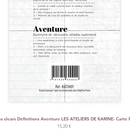
 clears Définitions Aventure LES ATELIERS DE KARINE- Carte 
Vista rápida
Precio
15,20 €