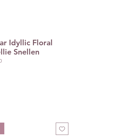
r Idyllic Floral
llie Snellen
0