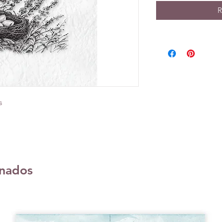
R
s
onados