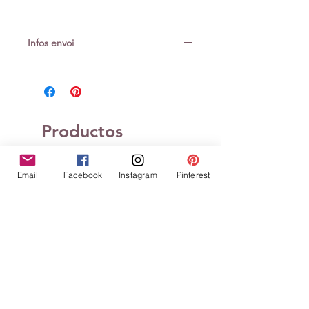
Infos envoi
Attention : ce produit nécessite un
envoi colissimo (+3cm d'épaisseur)
Productos
relacionados
Email
Facebook
Instagram
Pinterest