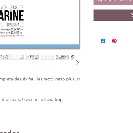
R
plète des six feuilles recto verso plus un
oration avec Gwenaelle Scharlipp
onados