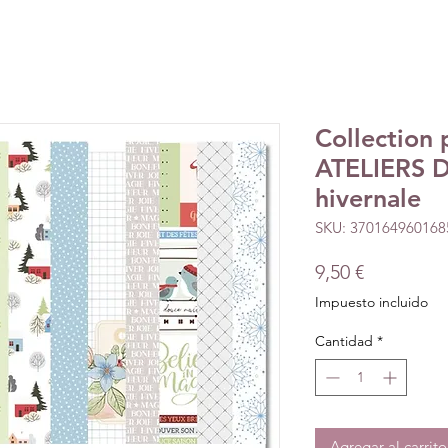
Collection 
ATELIERS D
hivernale
SKU: 370164960168
Precio
9,50 €
Impuesto incluido
Cantidad
*
Agregar al carrito