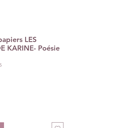
papiers LES
E KARINE- Poésie
5