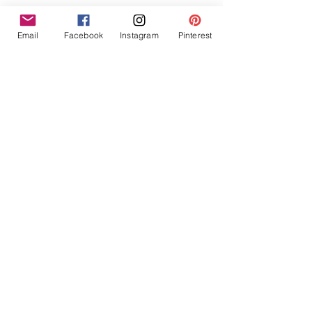
personne qui l'offrira 💝
Email
Facebook
Instagram
Pinterest
Productos
relacionados
Tampons clears Définitions
Tampons clears Défin