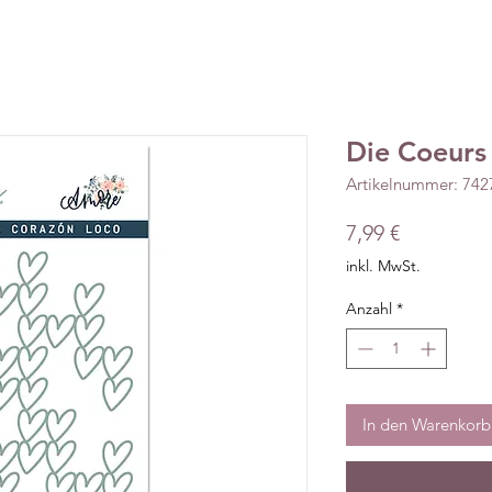
Die Coeurs
Artikelnummer: 74
Preis
7,99 €
inkl. MwSt.
Anzahl
*
In den Warenkorb