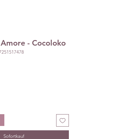
 Amore - Cocoloko
27251517478
Sofortkauf