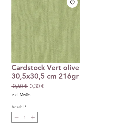
Cardstock Vert olive
30,5x30,5 cm 216gr
Standardpreis
Sale-
 0,60 € 
0,30 €
Preis
inkl. MwSt.
Anzahl
*