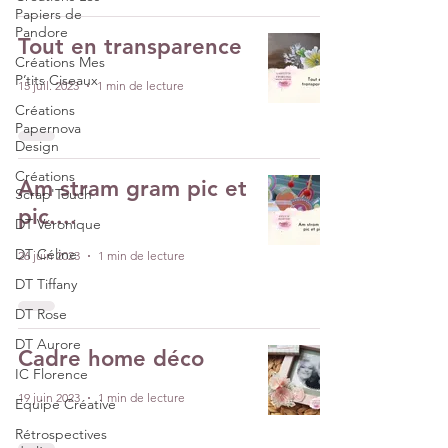
Papiers de
Pandore
Tout en transparence
Créations Mes
P’tits Ciseaux
15 juil. 2023
1 min de lecture
Créations
Papernova
Design
Créations
Am stram gram pic et
Scrap'Touch
pic....
DT Véronique
DT Céline
26 juin 2023
1 min de lecture
DT Tiffany
DT Rose
DT Aurore
Cadre home déco
IC Florence
19 juin 2023
1 min de lecture
Equipe Créative
Rétrospectives