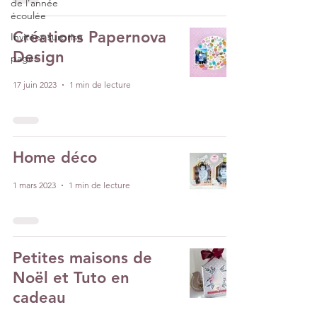
de l’année
écoulée
Créations Papernova
Invitées surprise
Design
pages
17 juin 2023
1 min de lecture
Home déco
1 mars 2023
1 min de lecture
Petites maisons de
Noël et Tuto en
cadeau