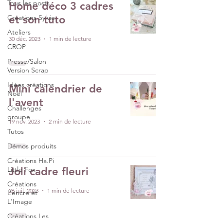
Tous les posts
Home déco 3 cadres
Créations Sylvie
et son tuto
Ateliers
30 déc. 2023
1 min de lecture
CROP
Presse/Salon
Version Scrap
Idées créations
Mini calendrier de
Noël
l'avent
Challenges
groupe
19 nov. 2023
2 min de lecture
Tutos
Démos produits
Créations Ha.Pi
Little Fox
Joli cadre fleuri
Créations
26 juil. 2023
1 min de lecture
L’encre et
L'Image
Créations Les