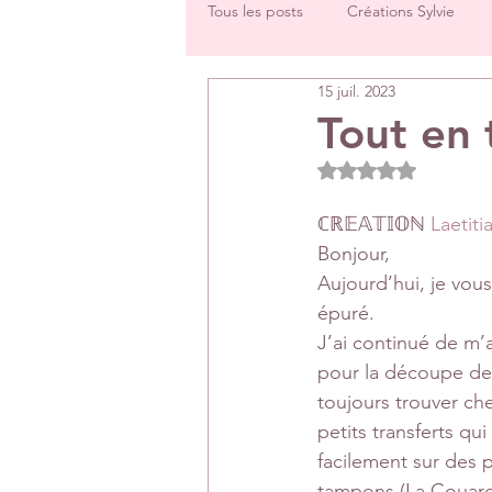
Tous les posts
Créations Sylvie
15 juil. 2023
Challenges groupe
Tutos
Tout en 
Noté NaN étoiles 
Créations Les Papiers de Pandore
ℂℝ𝔼𝔸𝕋𝕀𝕆ℕ 
Laetiti
Bonjour,
DT Véronique
DT Céline
Aujourd’hui, je vou
épuré.
J’ai continué de m’a
Rétrospectives de l’année écoulée
pour la découpe des
toujours trouver che
petits transferts q
facilement sur des 
tampons (La Couarde