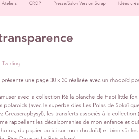
Ateliers
CROP
Presse/Salon Version Scrap
Idées créa
Démos produits
Créations Ha.Pi Little Fox
Créations L’en
transparence
sur 5.
Créations Mes P’tits Ciseaux
Créations Papernova Design
a Twirling
DT Tiffany
DT Rose
DT Aurore
IC Florence
Equ
s présente une page 30 x 30 réalisée avec un rhodoïd po
muser avec la collection Ré la blanche de Hapi little fox 
Invitées surprise
pages
 polaroids (avec le superbe dies Les Polas de Sokaï qu
z Creascrapbysyl), les transferts associés à la collection 
ui me rappellent les décalcomanies de mon enfance et qui
photos, du papier ou ici sur mon rhodoïd) et bien sûr les
, Rive Doux et Le Bois plage).