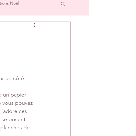
tions Noël
cre et L'Image
Créations Scrap'Touch
ipe Créative
ur un côté 
: un papier 
e vous pouvez 
(j’adore ces 
 se posent 
 planches de 