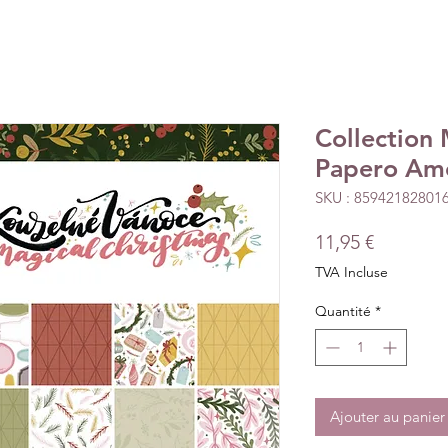
Collection 
Papero Am
SKU : 85942182801
Prix
11,95 €
TVA Incluse
Quantité
*
Ajouter au panier