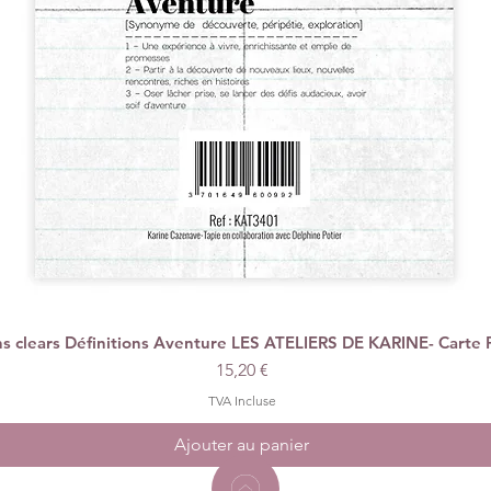
 clears Définitions Aventure LES ATELIERS DE KARINE- Carte 
Aperçu rapide
Prix
15,20 €
TVA Incluse
Ajouter au panier