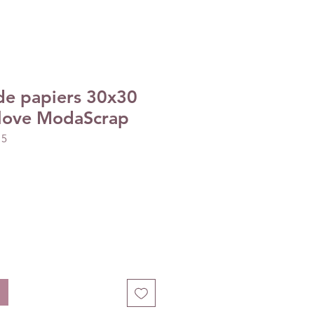
 de papiers 30x30
love ModaScrap
15