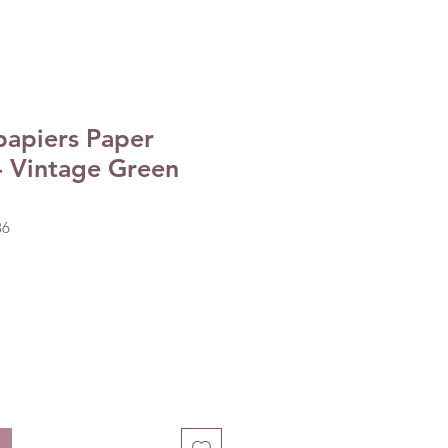
papiers Paper
- Vintage Green
86