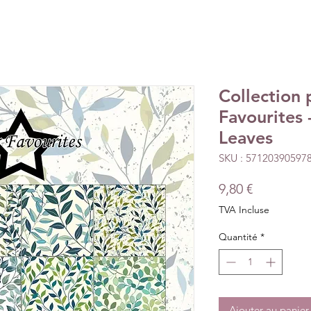
Collection 
Favourites 
Leaves
SKU : 57120390597
Prix
9,80 €
TVA Incluse
Quantité
*
Ajouter au panier